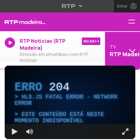
Entrar
RTP Notícias (RTP
NO AR
TV
Madeira)
RTP Madei
Emissão em simultâneo com RTP
Notícias
ERRO
204
HLS.JS FATAL ERROR - NETWORK
ERROR
ESTE CONTEÚDO ESTÁ NESTE
MOMENTO INDISPONÍVEL