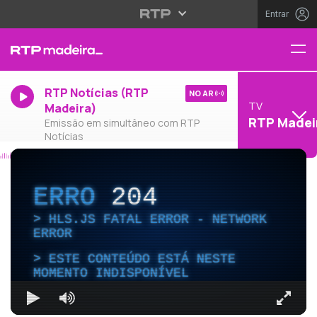
Entrar
RTP Notícias (RTP
NO AR
TV
Madeira)
RTP Madei
Emissão em simultâneo com RTP
Notícias
ERRO
204
HLS.JS FATAL ERROR - NETWORK
ERROR
ESTE CONTEÚDO ESTÁ NESTE
MOMENTO INDISPONÍVEL