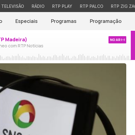
TELEVISÃO
RÁDIO
RTP PLAY
RTP PALCO
RTP ZIG ZA
o
Especiais
Programas
Programação
TP Madeira)
NO AR
neo com RTP Notícias