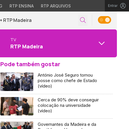
G
RTP ENSINA
RTP ARQUIVOS
Entrar
+ RTP Madeira
TV
RTP Madeira
Pode também gostar
António José Seguro tomou
posse como chefe de Estado
(vídeo)
Cerca de 90% deve conseguir
colocação na universidade
(vídeo)
Governantes da Madeira e da