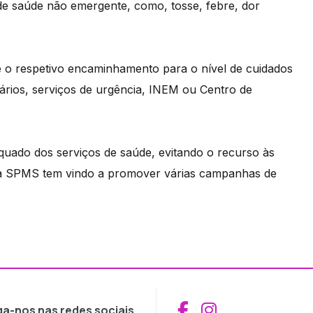
de saúde não emergente, como, tosse, febre, dor
 e o respetivo encaminhamento para o nível de cuidados
rios, serviços de urgência, INEM ou Centro de
equado dos serviços de saúde, evitando o recurso às
 a SPMS tem vindo a promover várias campanhas de
Aceder ao Fac
Aceder ao I
ga-nos nas redes sociais