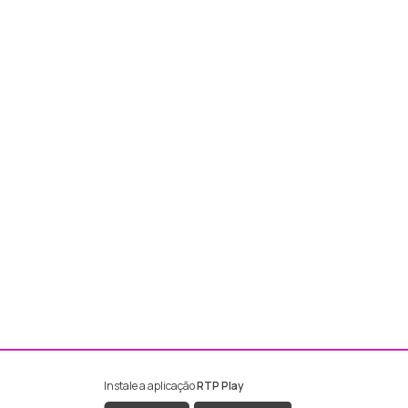
Instale a aplicação
RTP Play
ebook da RTP Madeira
nstagram da RTP Madeira