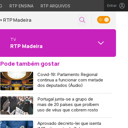
G
RTP ENSINA
RTP ARQUIVOS
Entrar
+ RTP Madeira
TV
RTP Madeira
Pode também gostar
Covid-19: Parlamento Regional
continua a funcionar com metade
dos deputados (Áudio)
Portugal junta-se a grupo de
mais de 20 países que proíbem
uso de véus que cobrem rosto
Aprovado decreto-lei que isenta