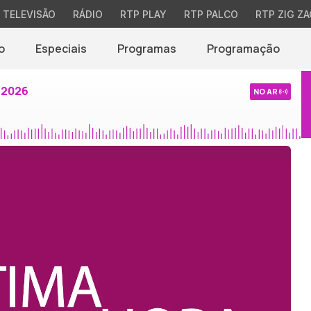
TELEVISÃO
RÁDIO
RTP PLAY
RTP PALCO
RTP ZIG ZA
o
Especiais
Programas
Programação
 2026
NO AR