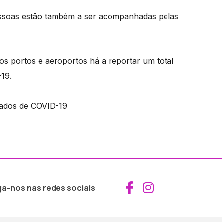
 pessoas estão também a ser acompanhadas pelas
.
os portos e aeroportos há a reportar um total
-19.
mados de COVID-19
Aceder ao Fac
Aceder ao I
ga-nos nas redes sociais