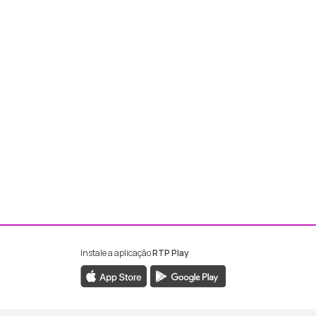
Instale a aplicação
RTP Play
ebook da RTP Madeira
nstagram da RTP Madeira