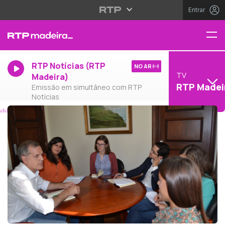
Entrar
RTP Notícias (RTP
NO AR
TV
Madeira)
RTP Madei
Emissão em simultâneo com RTP
Notícias