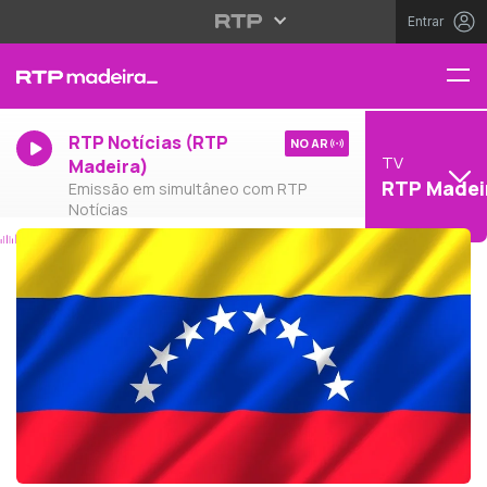
Entrar
RTP Notícias (RTP
NO AR
TV
Madeira)
RTP Madei
Emissão em simultâneo com RTP
Notícias