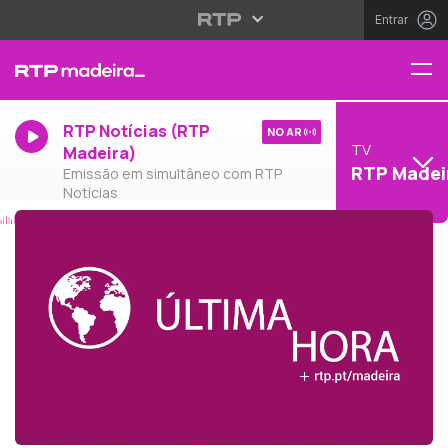
Entrar
RTP Notícias (RTP
NO AR
TV
Madeira)
RTP Madei
Emissão em simultâneo com RTP
Notícias