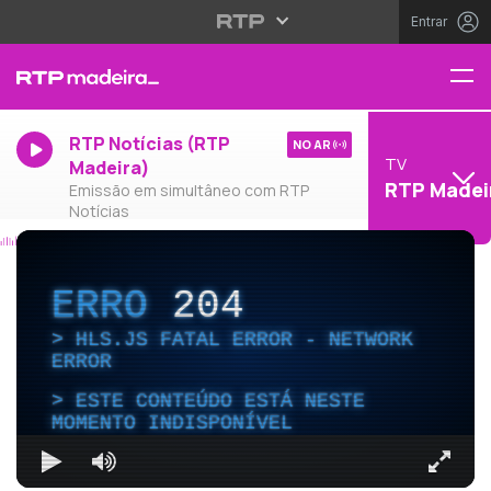
Entrar
RTP Notícias (RTP
NO AR
TV
Madeira)
RTP Madei
Emissão em simultâneo com RTP
Notícias
ERRO
204
HLS.JS FATAL ERROR - NETWORK
ERROR
ESTE CONTEÚDO ESTÁ NESTE
MOMENTO INDISPONÍVEL