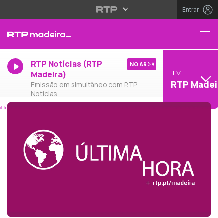
Entrar
RTP Notícias (RTP
NO AR
TV
Madeira)
RTP Madei
Emissão em simultâneo com RTP
Notícias