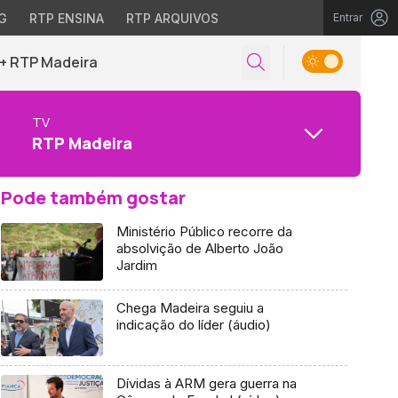
G
RTP ENSINA
RTP ARQUIVOS
Entrar
+ RTP Madeira
TV
RTP Madeira
Pode também gostar
Ministério Público recorre da
absolvição de Alberto João
Jardim
Chega Madeira seguiu a
indicação do líder (áudio)
Dívidas à ARM gera guerra na