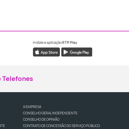
Instale a aplicação
RTP Play
ebook da RTP Madeira
nstagram da RTP Madeira
 Telefones
A EMPRESA
CONSELHO GERAL INDEPENDENTE
CONSELHO DE OPINIÃO
NTE
CONTRATO DE CONCESSÃO DO SERVIÇO PÚBLICO