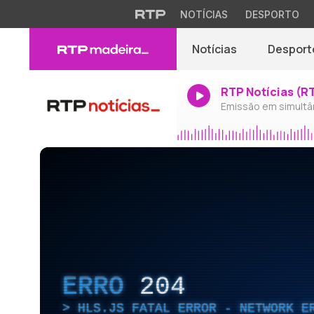
NOTÍCIAS
DESPORTO
Notícias
Desport
RTP Notícias (R
Emissão em simultâ
ERRO
204
HLS.JS FATAL ERROR - NETWORK E