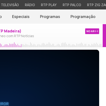
TELEVISÃO
RÁDIO
RTP PLAY
RTP PALCO
RTP ZIG ZA
o
Especiais
Programas
Programação
TP Madeira)
NO AR
neo com RTP Notícias
RROR