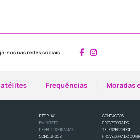
Aceder ao Fac
Aceder ao I
ga-nos nas redes sociais
atélites
Frequências
Moradas e
RTP PLAY
CONTACTOS
EM DIRETO
PROVEDORA DO
REVER PROGRAMAS
TELESPECTADOR
CONCURSOS
PROVEDORA DO OUVI