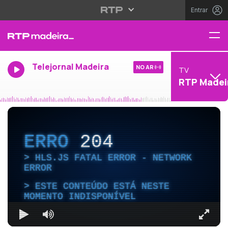
Entrar
Telejornal Madeira
NO AR
TV
RTP Madei
ERRO
204
HLS.JS FATAL ERROR - NETWORK
ERROR
ESTE CONTEÚDO ESTÁ NESTE
MOMENTO INDISPONÍVEL