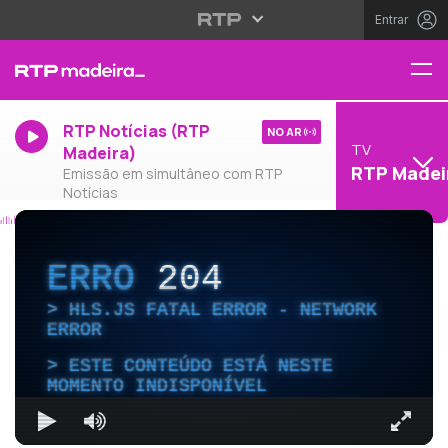
Entrar
RTP Notícias (RTP
NO AR
TV
Madeira)
RTP Madei
Emissão em simultâneo com RTP
Notícias
ERRO
204
HLS.JS FATAL ERROR - NETWORK
ERROR
ESTE CONTEÚDO ESTÁ NESTE
MOMENTO INDISPONÍVEL