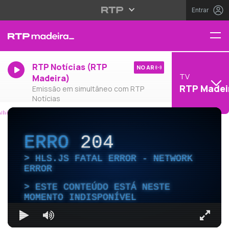
Entrar
RTP Notícias (RTP
NO AR
TV
Madeira)
RTP Madei
Emissão em simultâneo com RTP
Notícias
ERRO
204
HLS.JS FATAL ERROR - NETWORK
ERROR
ESTE CONTEÚDO ESTÁ NESTE
MOMENTO INDISPONÍVEL