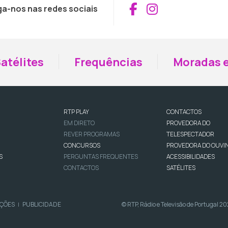
Aceder ao Fac
Aceder ao I
ga-nos nas redes sociais
atélites
Frequências
Moradas e
RTP PLAY
CONTACTOS
EM DIRETO
PROVEDORA DO
REVER PROGRAMAS
TELESPECTADOR
CONCURSOS
PROVEDORA DO OUVI
S
PERGUNTAS FREQUENTES
ACESSIBILIDADES
CONTACTOS
SATÉLITES
IÇÕES
PUBLICIDADE
© RTP, Rádio e Televisão de Portugal 2
|