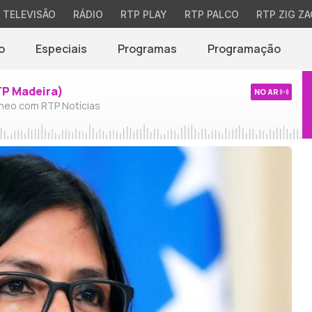
TELEVISÃO
RÁDIO
RTP PLAY
RTP PALCO
RTP ZIG ZA
o
Especiais
Programas
Programação
TP Madeira)
NO AR
neo com RTP Notícias