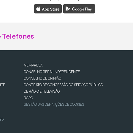
ebook da RTP Madeira
nstagram da RTP Madeira
 Telefones
A EMPRESA
CONSELHO GERAL INDEPENDENTE
CONSELHO DE OPINIÃO
NTE
CONTRATO DE CONCESSÃO DO SERVIÇO PÚBLICO
DE RÁDIO E TELEVISÃO
RGPD
GESTÃO DAS DEFINIÇÕES DE COOKIES
026