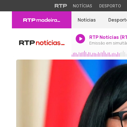
NOTÍCIAS
DESPORTO
Notícias
Desport
RTP Notícias (R
Emissão em simultâ