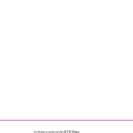
Instale a aplicação
RTP Play