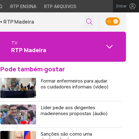
G
RTP ENSINA
RTP ARQUIVOS
Entrar
+ RTP Madeira
TV
RTP Madeira
Pode também gostar
Formar enfermeiros para ajudar
os cuidadores informais (vídeo)
Líder pede aos dirigentes
madeirenses propostas (áudio)
Sanções são como uma