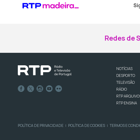
Si
Redes de S
NOTÍCIAS
DESPORTO
TELEVISÃO
RÁDIO
RTP ARQUIVO
RTP ENSINA
POLÍTICA DE PRIVACIDADE
POLÍTICA DE COOKIES
TERMOS E COND
|
|