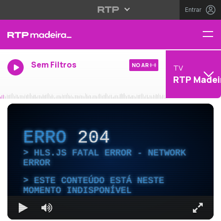
Entrar
Sem Filtros
NO AR
TV
RTP Madei
ERRO
204
HLS.JS FATAL ERROR - NETWORK
ERROR
ESTE CONTEÚDO ESTÁ NESTE
MOMENTO INDISPONÍVEL