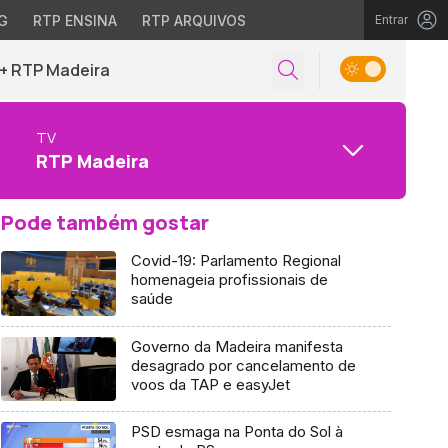
G
RTP ENSINA
RTP ARQUIVOS
Entrar
+ RTP Madeira
TV
RTP Madeira
Pode também gostar
Covid-19: Parlamento Regional
homenageia profissionais de
saúde
Governo da Madeira manifesta
desagrado por cancelamento de
voos da TAP e easyJet
PSD esmaga na Ponta do Sol à