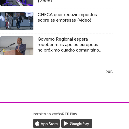
(vídeo)
CHEGA quer reduzir impostos
sobre as empresas (vídeo)
Governo Regional espera
receber mais apoios europeus
no próximo quadro comunitário
(áudio)
PUB
Instale a aplicação
RTP Play
ebook da RTP Madeira
nstagram da RTP Madeira