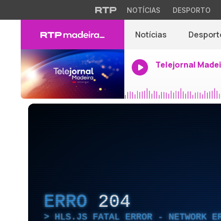
NOTÍCIAS
DESPORTO
Notícias
Desport
Telejornal Made
ERRO
204
HLS.JS FATAL ERROR - NETWORK E