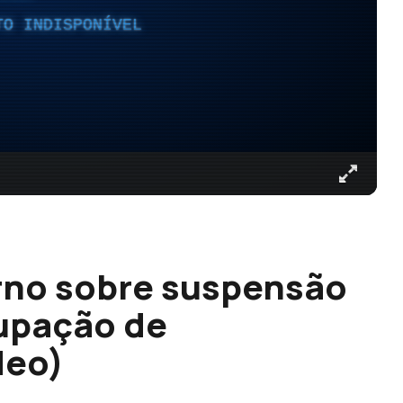
TO INDISPONÍVEL
rno sobre suspensão
upação de
deo)