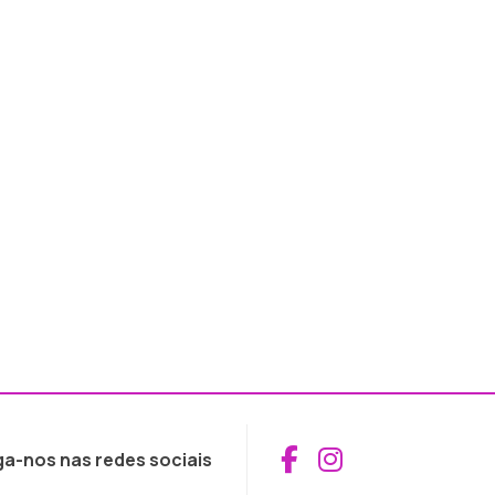
Aceder ao Fac
Aceder ao I
ga-nos nas redes sociais