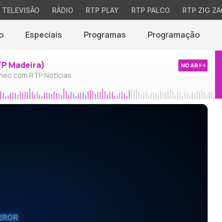
TELEVISÃO
RÁDIO
RTP PLAY
RTP PALCO
RTP ZIG ZA
o
Especiais
Programas
Programação
TP Madeira)
NO AR
neo com RTP Notícias
RROR