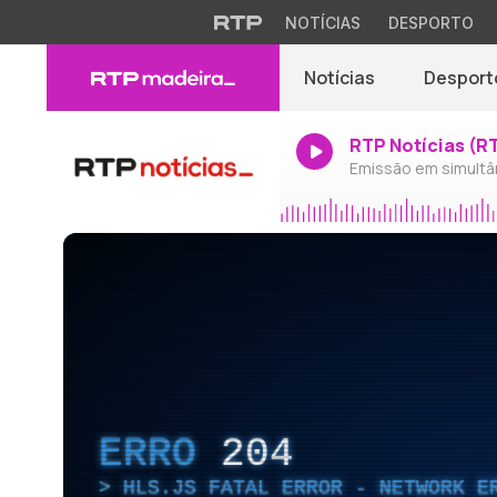
NOTÍCIAS
DESPORTO
Notícias
Desport
RTP Notícias (R
Emissão em simultâ
ERRO
204
HLS.JS FATAL ERROR - NETWORK E