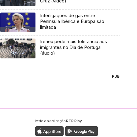
Cruz (vídeo)
Interligações de gás entre
Península Ibérica e Europa são
limitada
Ireneu pede mais tolerância aos
imigrantes no Dia de Portugal
(áudio)
PUB
Instale a aplicação
RTP Play
ebook da RTP Madeira
nstagram da RTP Madeira