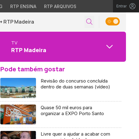
G
RTP ENSINA
RTP ARQUIVOS
Entrar
+ RTP Madeira
TV
RTP Madeira
Pode também gostar
Revisão do concurso concluída
dentro de duas semanas (vídeo)
Quase 50 mil euros para
organizar a EXPO Porto Santo
Livre quer a ajudar a acabar com