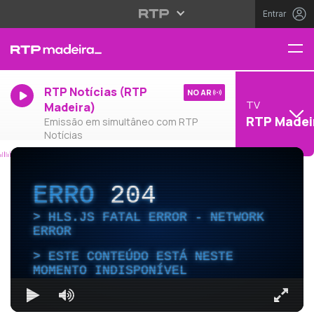
Entrar
RTP Notícias (RTP
NO AR
TV
Madeira)
RTP Madei
Emissão em simultâneo com RTP
Notícias
ERRO
204
HLS.JS FATAL ERROR - NETWORK
ERROR
ESTE CONTEÚDO ESTÁ NESTE
MOMENTO INDISPONÍVEL