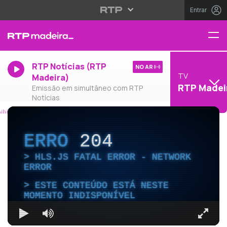
Entrar
RTP Notícias (RTP
NO AR
TV
Madeira)
RTP Madei
Emissão em simultâneo com RTP
Notícias
ERRO
204
HLS.JS FATAL ERROR - NETWORK
ERROR
ESTE CONTEÚDO ESTÁ NESTE
MOMENTO INDISPONÍVEL