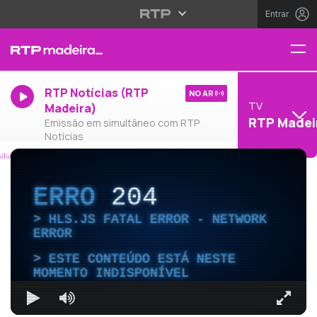
Entrar
RTP Notícias (RTP
NO AR
TV
Madeira)
RTP Madei
Emissão em simultâneo com RTP
Notícias
ERRO
204
HLS.JS FATAL ERROR - NETWORK
ERROR
ESTE CONTEÚDO ESTÁ NESTE
MOMENTO INDISPONÍVEL