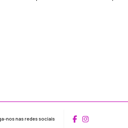
Aceder ao Fac
Aceder ao I
ga-nos nas redes sociais