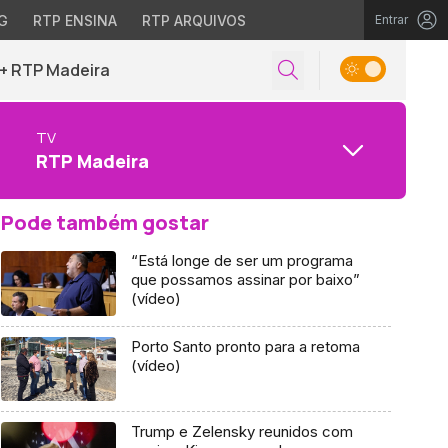
G
RTP ENSINA
RTP ARQUIVOS
Entrar
+ RTP Madeira
TV
RTP Madeira
Pode também gostar
“Está longe de ser um programa
que possamos assinar por baixo”
(vídeo)
Porto Santo pronto para a retoma
(vídeo)
Trump e Zelensky reunidos com