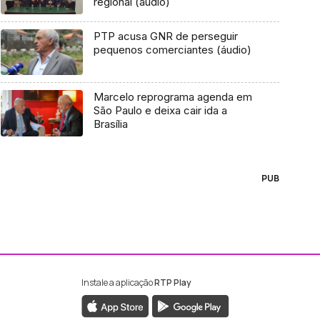
regional (áudio)
PTP acusa GNR de perseguir
pequenos comerciantes (áudio)
Marcelo reprograma agenda em
São Paulo e deixa cair ida a
Brasília
PUB
Instale a aplicação
RTP Play
ebook da RTP Madeira
nstagram da RTP Madeira