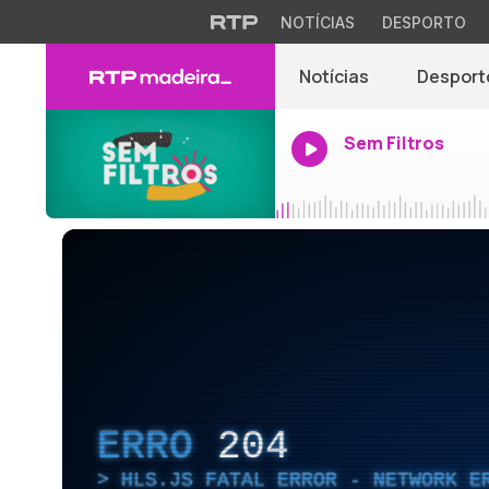
NOTÍCIAS
DESPORTO
Notícias
Desport
Sem Filtros
ERRO
204
HLS.JS FATAL ERROR - NETWORK E