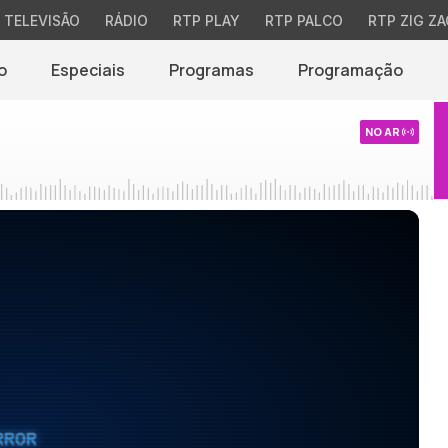
TELEVISÃO
RÁDIO
RTP PLAY
RTP PALCO
RTP ZIG ZA
o
Especiais
Programas
Programação
NO AR
RROR