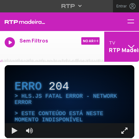
Entrar
Sem Filtros
NO AR
TV
RTP Madei
ERRO
204
HLS.JS FATAL ERROR - NETWORK
ERROR
ESTE CONTEÚDO ESTÁ NESTE
MOMENTO INDISPONÍVEL