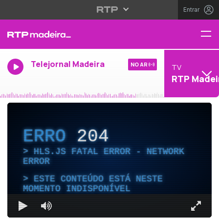
Entrar
Telejornal Madeira
NO AR
TV
RTP Madei
ERRO
204
HLS.JS FATAL ERROR - NETWORK
ERROR
ESTE CONTEÚDO ESTÁ NESTE
MOMENTO INDISPONÍVEL