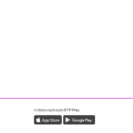
Instale a aplicação
RTP Play
ebook da RTP Madeira
nstagram da RTP Madeira