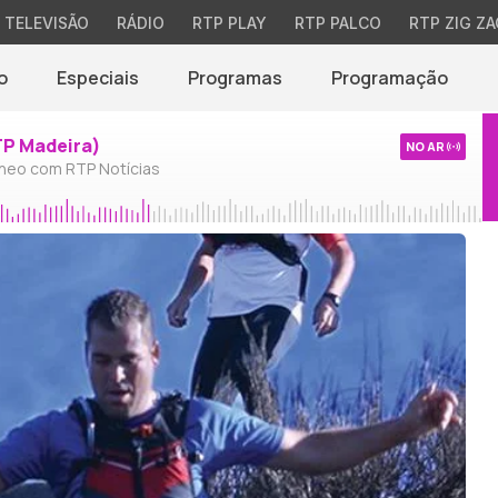
TELEVISÃO
RÁDIO
RTP PLAY
RTP PALCO
RTP ZIG ZA
o
Especiais
Programas
Programação
TP Madeira)
NO AR
neo com RTP Notícias