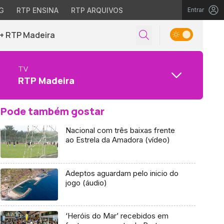
G
RTP ENSINA
RTP ARQUIVOS
Entrar
+ RTP Madeira
TV
RTP Madeira
Pode também gostar
Nacional com três baixas frente
ao Estrela da Amadora (vídeo)
Adeptos aguardam pelo inicio do
jogo (áudio)
‘Heróis do Mar’ recebidos em