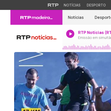
NOTÍCIAS
DESPORTO
Notícias
Desport
RTP Notícias (R
Emissão em simultâ