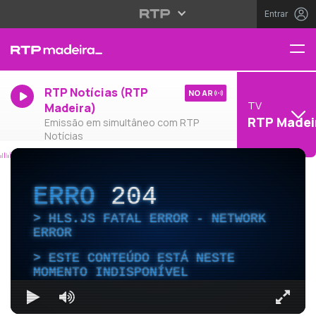
Entrar
RTP Notícias (RTP
NO AR
TV
Madeira)
RTP Madei
Emissão em simultâneo com RTP
Notícias
ERRO
204
HLS.JS FATAL ERROR - NETWORK
ERROR
ESTE CONTEÚDO ESTÁ NESTE
MOMENTO INDISPONÍVEL