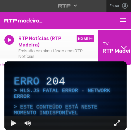
Entrar
RTP Notícias (RTP
NO AR
TV
Madeira)
RTP Madei
Emissão em simultâneo com RTP
Notícias
ERRO
204
HLS.JS FATAL ERROR - NETWORK
ERROR
ESTE CONTEÚDO ESTÁ NESTE
MOMENTO INDISPONÍVEL