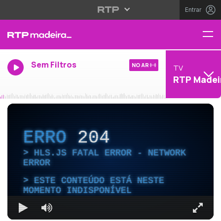
Entrar
Sem Filtros
NO AR
TV
RTP Madei
ERRO
204
HLS.JS FATAL ERROR - NETWORK
ERROR
ESTE CONTEÚDO ESTÁ NESTE
MOMENTO INDISPONÍVEL