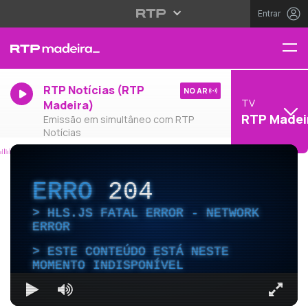
Entrar
RTP Notícias (RTP
NO AR
TV
Madeira)
RTP Madei
Emissão em simultâneo com RTP
Notícias
ERRO
204
HLS.JS FATAL ERROR - NETWORK
ERROR
ESTE CONTEÚDO ESTÁ NESTE
MOMENTO INDISPONÍVEL