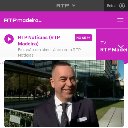
Entrar
RTP Notícias (RTP
NO AR
TV
Madeira)
RTP Madei
Emissão em simultâneo com RTP
Notícias