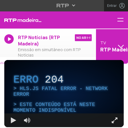
Entrar
RTP Notícias (RTP
NO AR
TV
Madeira)
RTP Madei
Emissão em simultâneo com RTP
Notícias
ERRO
204
HLS.JS FATAL ERROR - NETWORK
ERROR
ESTE CONTEÚDO ESTÁ NESTE
MOMENTO INDISPONÍVEL