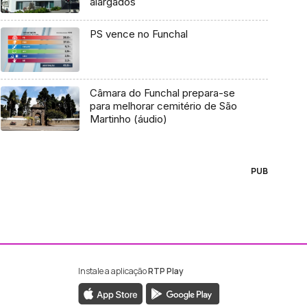
alargados
PS vence no Funchal
Câmara do Funchal prepara-se
para melhorar cemitério de São
Martinho (áudio)
PUB
Instale a aplicação
RTP Play
ebook da RTP Madeira
nstagram da RTP Madeira