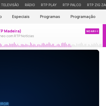
TELEVISÃO
RÁDIO
RTP PLAY
RTP PALCO
RTP ZIG ZA
o
Especiais
Programas
Programação
TP Madeira)
NO AR
neo com RTP Notícias
RROR