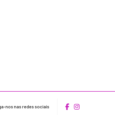
Aceder ao Fac
Aceder ao I
ga-nos nas redes sociais