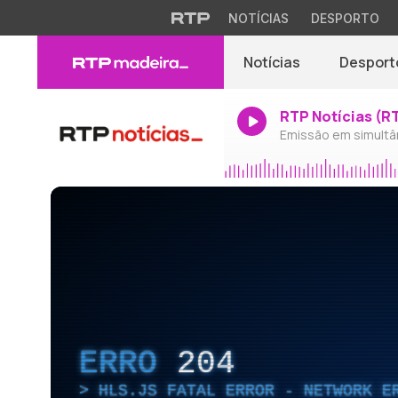
NOTÍCIAS
DESPORTO
Notícias
Desport
RTP Notícias (R
Emissão em simultâ
ERRO
204
HLS.JS FATAL ERROR - NETWORK E