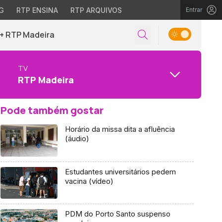
G
RTP ENSINA
RTP ARQUIVOS
Entrar
+ RTP Madeira
TV
RTP Madeira
Pode também gostar
Horário da missa dita a afluência
(áudio)
Estudantes universitários pedem
vacina (vídeo)
PDM do Porto Santo suspenso