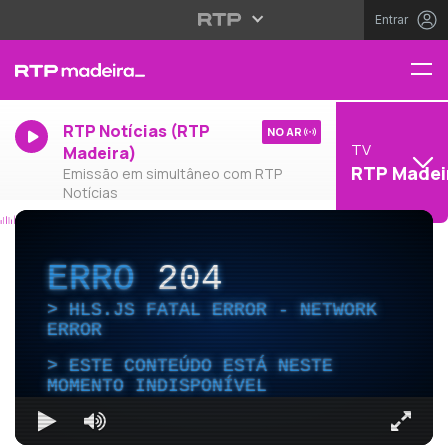
Entrar
RTP Notícias (RTP
NO AR
TV
Madeira)
RTP Madei
Emissão em simultâneo com RTP
Notícias
ERRO
204
HLS.JS FATAL ERROR - NETWORK
ERROR
ESTE CONTEÚDO ESTÁ NESTE
MOMENTO INDISPONÍVEL