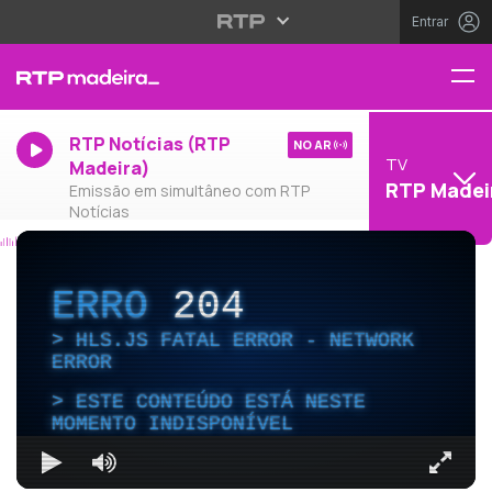
Entrar
RTP Notícias (RTP
NO AR
TV
Madeira)
RTP Madei
Emissão em simultâneo com RTP
Notícias
ERRO
204
HLS.JS FATAL ERROR - NETWORK
ERROR
ESTE CONTEÚDO ESTÁ NESTE
MOMENTO INDISPONÍVEL