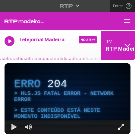
Entrar
Telejornal Madeira
NO AR
TV
RTP Madei
ERRO
204
HLS.JS FATAL ERROR - NETWORK
ERROR
ESTE CONTEÚDO ESTÁ NESTE
MOMENTO INDISPONÍVEL