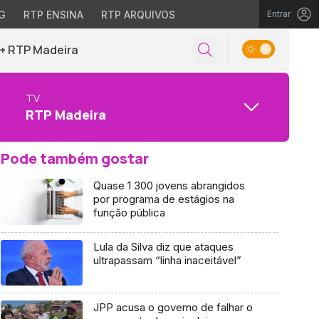
G
RTP ENSINA
RTP ARQUIVOS
Entrar
+ RTP Madeira
TV
RTP Madeira
Pode também gostar
Quase 1 300 jovens abrangidos
por programa de estágios na
função pública
Lula da Silva diz que ataques
ultrapassam “linha inaceitável”
JPP acusa o governo de falhar o