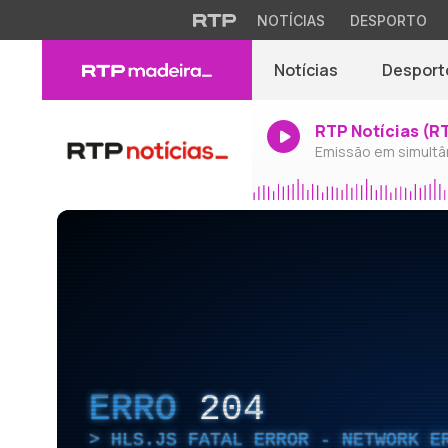
NOTÍCIAS
DESPORTO
Notícias
Desport
RTP Notícias (R
Emissão em simultâ
ERRO
204
HLS.JS FATAL ERROR - NETWORK E