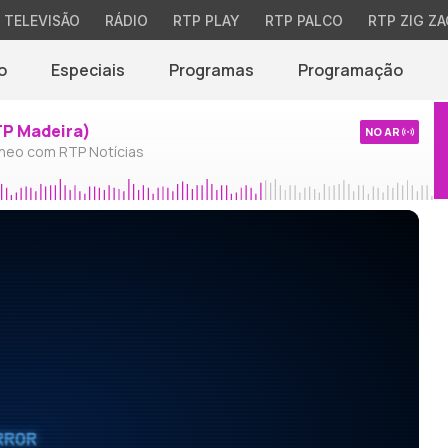
TELEVISÃO
RÁDIO
RTP PLAY
RTP PALCO
RTP ZIG ZA
o
Especiais
Programas
Programação
TP Madeira)
NO AR
neo com RTP Notícias
RROR