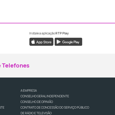
Instale a aplicação
RTP Play
ebook da RTP Madeira
nstagram da RTP Madeira
 Telefones
A EMPRESA
CONSELHO GERAL INDEPENDENTE
CONSELHO DE OPINIÃO
NTE
CONTRATO DE CONCESSÃO DO SERVIÇO PÚBLICO
DE RÁDIO E TELEVISÃO