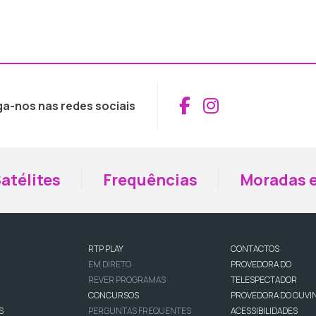
Aceder ao Fac
Aceder ao I
ga-nos nas redes sociais
atélites
Frequências
Moradas e
RTP PLAY
CONTACTOS
EM DIRETO
PROVEDORA DO
REVER PROGRAMAS
TELESPECTADOR
CONCURSOS
PROVEDORA DO OUVI
S
PERGUNTAS FREQUENTES
ACESSIBILIDADES