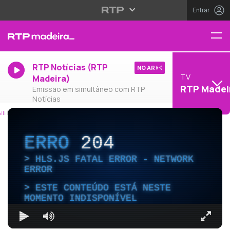
Entrar
RTP Notícias (RTP
NO AR
TV
Madeira)
RTP Madei
Emissão em simultâneo com RTP
Notícias
ERRO
204
HLS.JS FATAL ERROR - NETWORK
ERROR
ESTE CONTEÚDO ESTÁ NESTE
MOMENTO INDISPONÍVEL