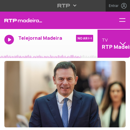
Entrar
Telejornal Madeira
NO AR
TV
RTP Madei