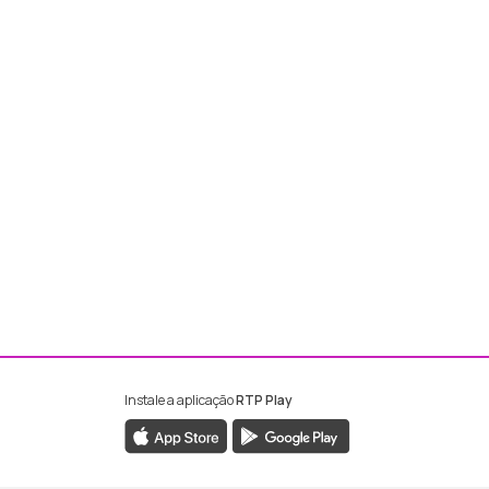
Instale a aplicação
RTP Play
ebook da RTP Madeira
nstagram da RTP Madeira