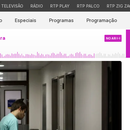
TELEVISÃO
RÁDIO
RTP PLAY
RTP PALCO
RTP ZIG ZA
o
Especiais
Programas
Programação
ira
NO AR