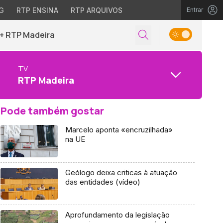
G
RTP ENSINA
RTP ARQUIVOS
Entrar
+ RTP Madeira
TV
RTP Madeira
Pode também gostar
Marcelo aponta «encruzilhada»
na UE
Geólogo deixa criticas à atuação
das entidades (vídeo)
Aprofundamento da legislação