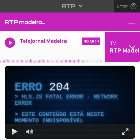
Entrar
Telejornal Madeira
NO AR
TV
RTP Madei
ERRO
204
HLS.JS FATAL ERROR - NETWORK
ERROR
ESTE CONTEÚDO ESTÁ NESTE
MOMENTO INDISPONÍVEL