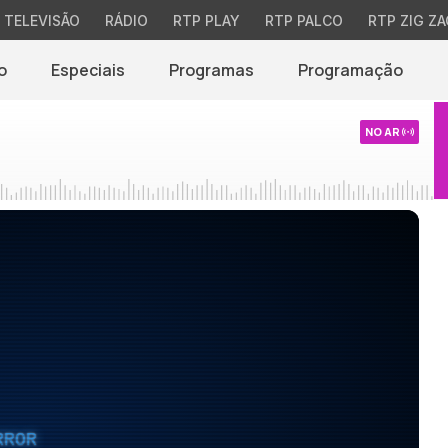
TELEVISÃO
RÁDIO
RTP PLAY
RTP PALCO
RTP ZIG ZA
o
Especiais
Programas
Programação
NO AR
RROR