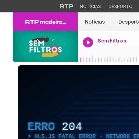
NOTÍCIAS
DESPORTO
Notícias
Desport
Sem Filtros
ERRO
204
HLS.JS FATAL ERROR - NETWORK E