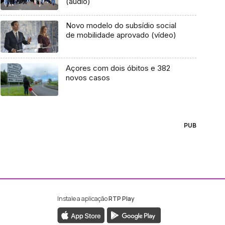
(áudio)
Novo modelo do subsídio social
de mobilidade aprovado (vídeo)
Açores com dois óbitos e 382
novos casos
PUB
Instale a aplicação
RTP Play
ebook da RTP Madeira
nstagram da RTP Madeira