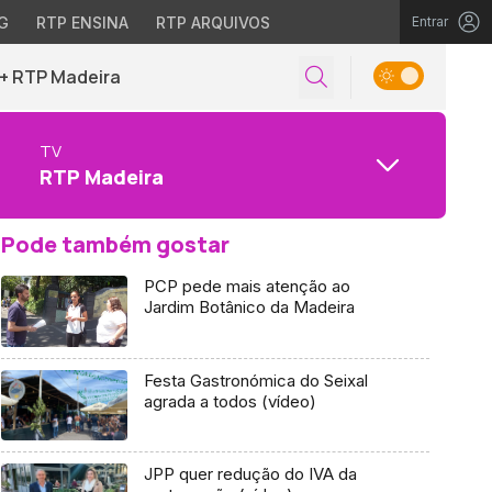
G
RTP ENSINA
RTP ARQUIVOS
Entrar
+ RTP Madeira
TV
RTP Madeira
Pode também gostar
PCP pede mais atenção ao
Jardim Botânico da Madeira
Festa Gastronómica do Seixal
agrada a todos (vídeo)
JPP quer redução do IVA da