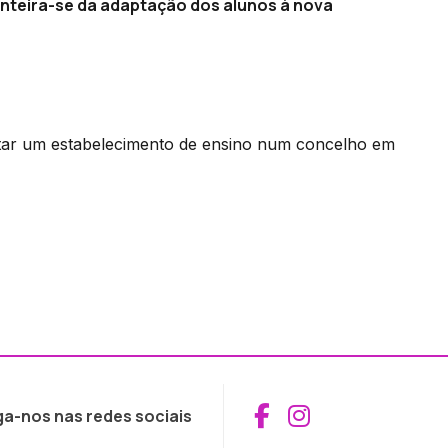
inteira-se da adaptação dos alunos à nova
isitar um estabelecimento de ensino num concelho em
Aceder ao Fac
Aceder ao I
ga-nos nas redes sociais