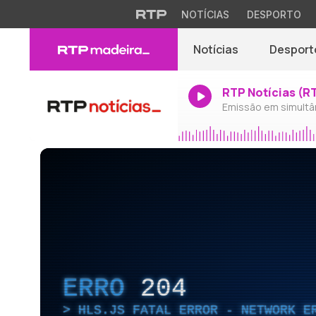
NOTÍCIAS
DESPORTO
Notícias
Desport
RTP Notícias (R
Emissão em simultâ
ERRO
204
HLS.JS FATAL ERROR - NETWORK E