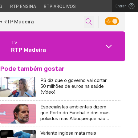
G
RTP ENSINA
RTP ARQUIVOS
Entrar
+ RTP Madeira
TV
RTP Madeira
Pode também gostar
PS diz que o governo vai cortar
50 milhões de euros na saúde
(vídeo)
Especialistas ambientais dizem
que Porto do Funchal é dos mais
poluídos mas Albuquerque não
concorda (áudio)
Variante inglesa mata mais