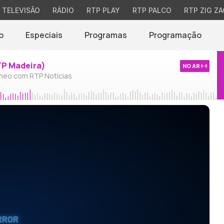
TELEVISÃO
RÁDIO
RTP PLAY
RTP PALCO
RTP ZIG ZA
o
Especiais
Programas
Programação
TP Madeira)
NO AR
neo com RTP Notícias
RROR