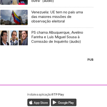
outra” (áudio)
Venezuela: UE tem no país uma
das maiores missões de
observação eleitoral
PS chama Albuquerque, Avelino
Farinha e Luís Miguel Sousa à
Comissão de Inquérito (áudio)
PUB
Instale a aplicação
RTP Play
ebook da RTP Madeira
nstagram da RTP Madeira