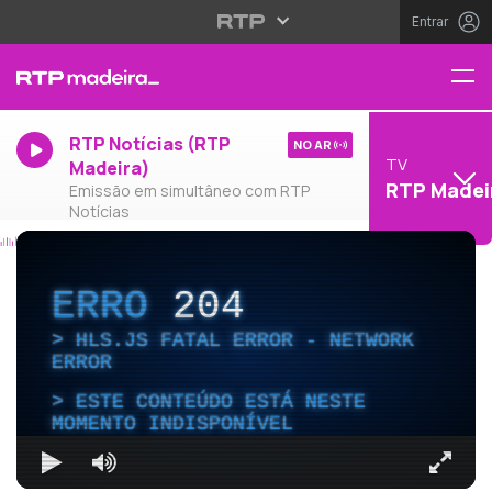
Entrar
RTP Notícias (RTP
NO AR
TV
Madeira)
RTP Madei
Emissão em simultâneo com RTP
Notícias
ERRO
204
HLS.JS FATAL ERROR - NETWORK
ERROR
ESTE CONTEÚDO ESTÁ NESTE
MOMENTO INDISPONÍVEL