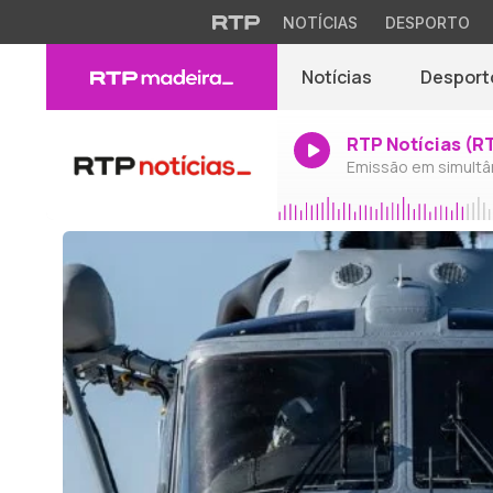
NOTÍCIAS
DESPORTO
Notícias
Desport
RTP Notícias (R
Emissão em simultâ