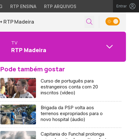
G
RTP ENSINA
RTP ARQUIVOS
Entrar
+ RTP Madeira
TV
RTP Madeira
Pode também gostar
Curso de português para
estrangeiros conta com 20
inscritos (vídeo)
Brigada da PSP volta aos
terrenos expropriados para o
novo hospital (áudio)
Capitania do Funchal prolonga