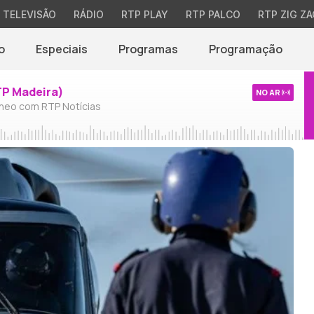
TELEVISÃO
RÁDIO
RTP PLAY
RTP PALCO
RTP ZIG ZA
o
Especiais
Programas
Programação
TP Madeira)
NO AR
neo com RTP Notícias