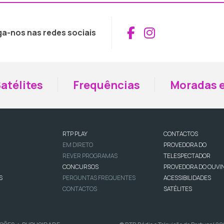
Aceder ao Fac
Aceder ao I
ga-nos nas redes sociais
atélites
Frequências
Moradas e
RTP PLAY
CONTACTOS
EM DIRETO
PROVEDORA DO
REVER PROGRAMAS
TELESPECTADOR
CONCURSOS
PROVEDORA DO OUVI
S
PERGUNTAS FREQUENTES
ACESSIBILIDADES
CONTACTOS
SATÉLITES