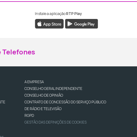
Instale a aplicação
RTP Play
ebook da RTP Madeira
nstagram da RTP Madeira
 Telefones
A EMPRESA
CONSELHO GERAL INDEPENDENTE
CONSELHO DE OPINIÃO
NTE
CONTRATO DE CONCESSÃO DO SERVIÇO PÚBLICO
DE RÁDIO E TELEVISÃO
RGPD
GESTÃO DAS DEFINIÇÕES DE COOKIES