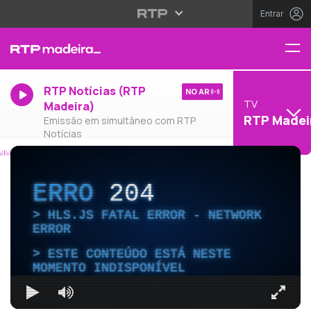
Entrar
RTP Notícias (RTP
NO AR
TV
Madeira)
RTP Madei
Emissão em simultâneo com RTP
Notícias
ERRO
204
HLS.JS FATAL ERROR - NETWORK
ERROR
ESTE CONTEÚDO ESTÁ NESTE
MOMENTO INDISPONÍVEL