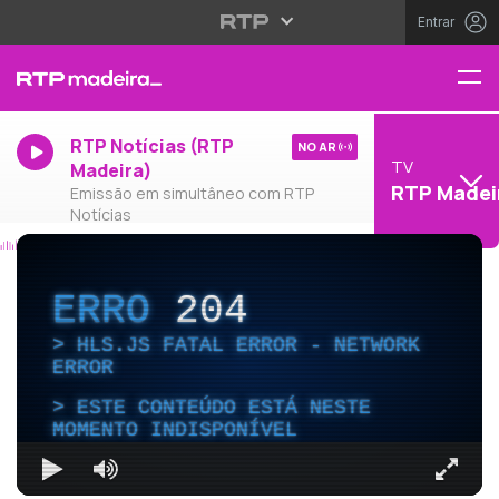
Entrar
RTP Notícias (RTP
NO AR
TV
Madeira)
RTP Madei
Emissão em simultâneo com RTP
Notícias
ERRO
204
HLS.JS FATAL ERROR - NETWORK
ERROR
ESTE CONTEÚDO ESTÁ NESTE
MOMENTO INDISPONÍVEL