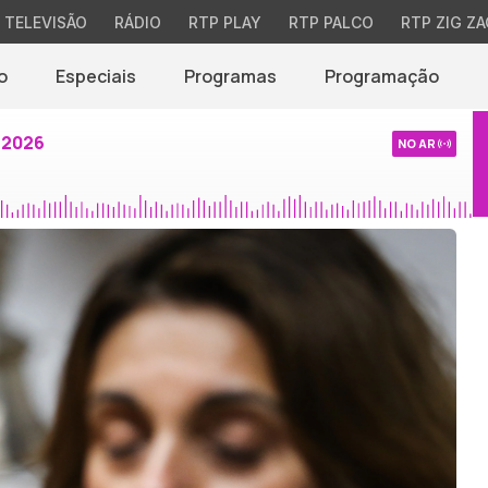
TELEVISÃO
RÁDIO
RTP PLAY
RTP PALCO
RTP ZIG ZA
o
Especiais
Programas
Programação
 2026
NO AR