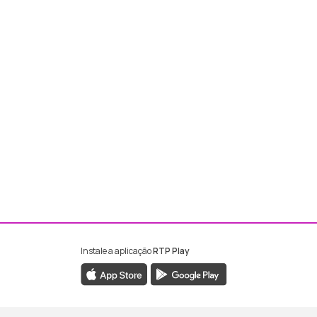
Instale a aplicação
RTP Play
ebook da RTP Madeira
nstagram da RTP Madeira