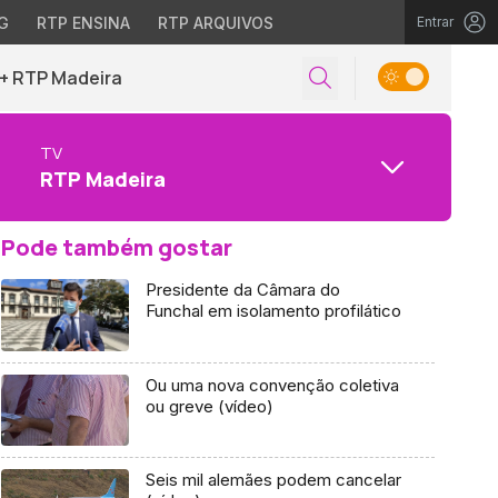
G
RTP ENSINA
RTP ARQUIVOS
Entrar
+ RTP Madeira
TV
RTP Madeira
Pode também gostar
Presidente da Câmara do
Funchal em isolamento profilático
Ou uma nova convenção coletiva
ou greve (vídeo)
Seis mil alemães podem cancelar