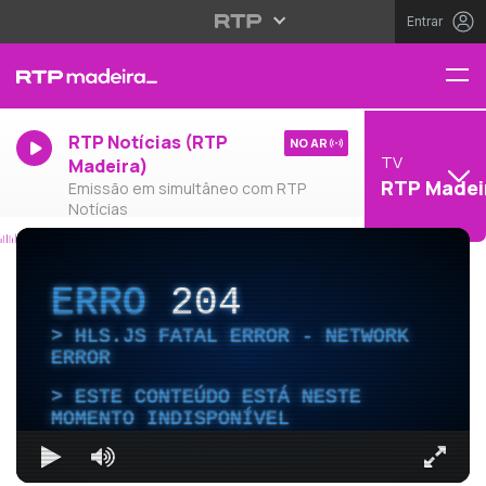
Entrar
RTP Notícias (RTP
NO AR
TV
Madeira)
RTP Madei
Emissão em simultâneo com RTP
Notícias
ERRO
204
HLS.JS FATAL ERROR - NETWORK
ERROR
ESTE CONTEÚDO ESTÁ NESTE
MOMENTO INDISPONÍVEL