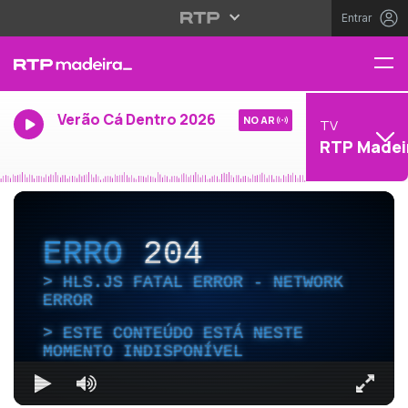
Entrar
Verão Cá Dentro 2026
NO AR
TV
RTP Madei
ERRO
204
HLS.JS FATAL ERROR - NETWORK
ERROR
ESTE CONTEÚDO ESTÁ NESTE
MOMENTO INDISPONÍVEL