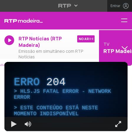
Entrar
RTP Notícias (RTP
NO AR
TV
Madeira)
RTP Madei
Emissão em simultâneo com RTP
Notícias
ERRO
204
HLS.JS FATAL ERROR - NETWORK
ERROR
ESTE CONTEÚDO ESTÁ NESTE
MOMENTO INDISPONÍVEL