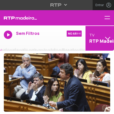
Entrar
Sem Filtros
NO AR
TV
RTP Madei